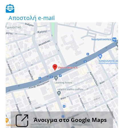
alt
fas
fa-
Αποστολή e-mail
envelope-
open-
text