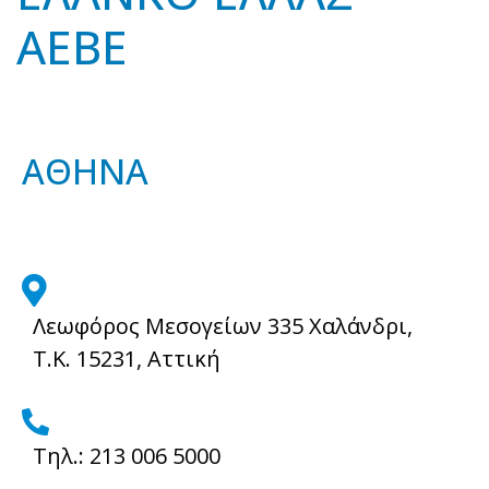
ΑΕΒΕ
ΑΘΗΝΑ
fas
fa-
Λεωφόρος Μεσογείων 335 Χαλάνδρι,
map-
Τ.Κ. 15231, Αττική
marker-
alt
fas
fa-
Τηλ.: 213 006 5000
phone-