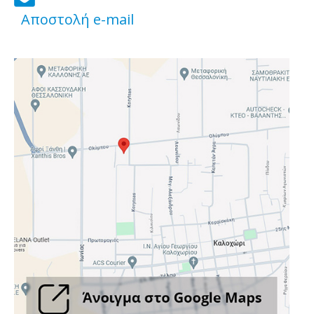
fa-
Αποστολή e-mail
envelope-
open-
text