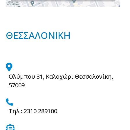
ΘΕΣΣΑΛΟΝΙΚΗ
fas
fa-
Ολύμπου 31, Καλοχώρι Θεσσαλονίκη,
map-
57009
marker-
alt
fas
fa-
Τηλ.: 2310 289100
phone-
alt
fas