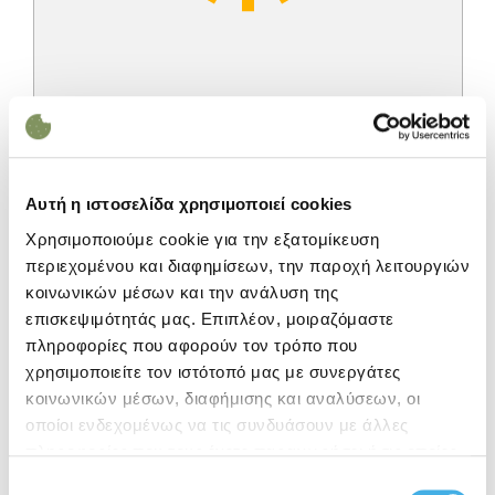
22°C
11°C
23°C
Αυτή η ιστοσελίδα χρησιμοποιεί cookies
Χρησιμοποιούμε cookie για την εξατομίκευση
Υγρασία: 47%
περιεχομένου και διαφημίσεων, την παροχή λειτουργιών
κοινωνικών μέσων και την ανάλυση της
Ταχύτητα ανέμου: 5 km/h
επισκεψιμότητάς μας. Επιπλέον, μοιραζόμαστε
πληροφορίες που αφορούν τον τρόπο που
χρησιμοποιείτε τον ιστότοπό μας με συνεργάτες
κοινωνικών μέσων, διαφήμισης και αναλύσεων, οι
οποίοι ενδεχομένως να τις συνδυάσουν με άλλες
πληροφορίες που τους έχετε παραχωρήσει ή τις οποίες
έχουν συλλέξει σε σχέση με την από μέρους σας χρήση
Επιλογή