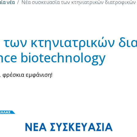
ία νέα
Νέα συσκευασία των κτηνιατρικών διατροφικών 
 των κτηνιατρικών δι
ce biotechnology
, φρέσκια εμφάνιση!