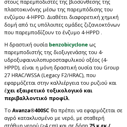
στους παρεμποδιστές της βιοσύνθεσης της
πλαστοκινόνης μέσω της παρεμπόδισης του
ενζύμου 4-HPPD. Διαθέτει διαφορετική χημική
δομή από τις υπόλοιπες ομάδες ζιζανιοκτόνων
που παρεμποδίζουν το ένζυμο 4-HPPD .
Η δραστική ουσία
benzobicyclone
ως
παρεμποδιστής της διοξυγενάσης του 4-
υδροξυφαινυλοπυροσταφυλικού οξέος (4-
HPPD), είναι η μόνη δραστική ουσία του Group
27 HRAC/WSSA (Legacy F2/HRAC), που
εφαρμόζεται στην καλλιέργεια του ρυζιού και
έ
χει εξαιρετικό τοξικολογικό και
περιβαλλοντικό προφίλ
.
Το
Avanza®400SC
θα πρέπει να εφαρμόζεται σε
αγρό κατακλυσμένο με νερό, με σταθερή
στάθμη νερού (≥4 cm) και σε δόση
75 κ.εκ./