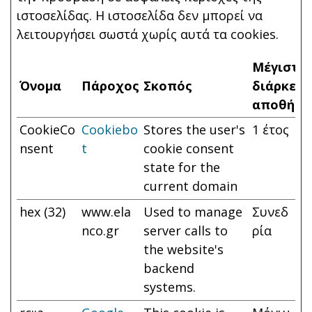
ιστοσελίδας. Η ιστοσελίδα δεν μπορεί να
λειτουργήσει σωστά χωρίς αυτά τα cookies.
Μέγιστη
Όνομα
Πάροχος
Σκοπός
διάρκεια
αποθήκε
CookieCo
Cookiebo
Stores the user's
1 έτος
nsent
t
cookie consent
state for the
current domain
hex (32)
www.ela
Used to manage
Συνεδ
nco.gr
server calls to
ρία
the website's
backend
systems.