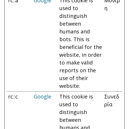
rc::a
Google
This cookie is
Μόνιμ
used to
η
distinguish
between
humans and
bots. This is
beneficial for the
website, in order
to make valid
reports on the
use of their
website.
rc::c
Google
This cookie is
Συνεδ
used to
ρία
distinguish
between
humans and