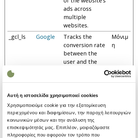
of the website’s
ads across
multiple
websites.
_gcl_ls
Google
Tracks the
Μόνιμ
conversion rate
η
between the
user and the
advertisement
banners on the
website - This
serves to
Αυτή η ιστοσελίδα χρησιμοποιεί cookies
optimise the
Χρησιμοποιούμε cookie για την εξατομίκευση
relevance of the
περιεχομένου και διαφημίσεων, την παροχή λειτουργιών
advertisements
κοινωνικών μέσων και την ανάλυση της
on the website.
επισκεψιμότητάς μας. Επιπλέον, μοιραζόμαστε
πληροφορίες που αφορούν τον τρόπο που