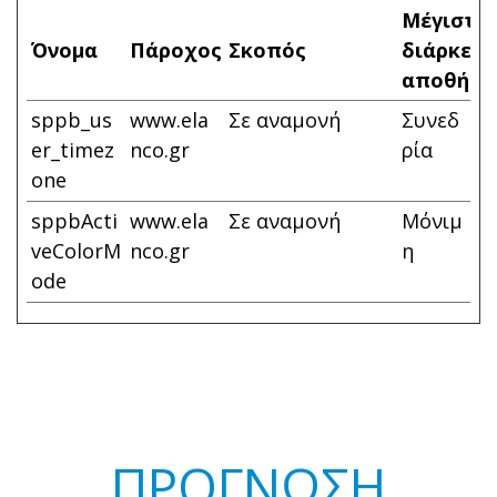
Μέγιστη
Όνομα
Πάροχος
Σκοπός
διάρκεια
αποθήκε
sppb_us
www.ela
Σε αναμονή
Συνεδ
er_timez
nco.gr
ρία
one
sppbActi
www.ela
Σε αναμονή
Μόνιμ
veColorM
nco.gr
η
ode
ΠΡΟΓΝΩΣΗ