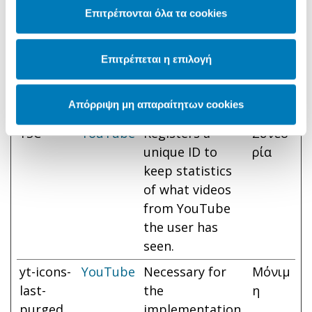
NFO1_LI
estimate the
ημέρε
Επιτρέπονται όλα τα cookies
VE
users'
ς
bandwidth on
Επιτρέπεται η επιλογή
pages with
integrated
Απόρριψη μη απαραίτητων cookies
YouTube videos.
YSC
YouTube
Registers a
Συνεδ
unique ID to
ρία
keep statistics
of what videos
from YouTube
the user has
seen.
yt-icons-
YouTube
Necessary for
Μόνιμ
last-
the
η
purged
implementation