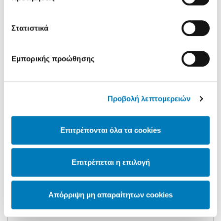
Θείο: 0.1%
Ψευδάργυρος-EDTA: 0.01%
Στατιστικά
Μαγγάνιο-EDTA: 0.015%
Εμπορικής προώθησης
Σίδηρος EDTA: 0.05%
Προβολή λεπτομερειών
Επιτρέπονται όλα τα cookies
ΠΕΡΙΣΣΌΤΕΡΑ …
Επιτρέπεται η επιλογή
Απόρριψη μη απαραίτητων cookies