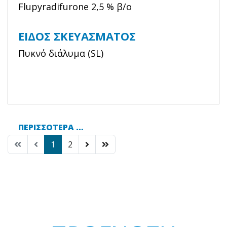
Flupyradifurone 2,5 % β/ο
ΕΊΔΟΣ ΣΚΕΥΆΣΜΑΤΟΣ
Πυκνό διάλυμα (SL)
ΠΕΡΙΣΣΌΤΕΡΑ …
1
2