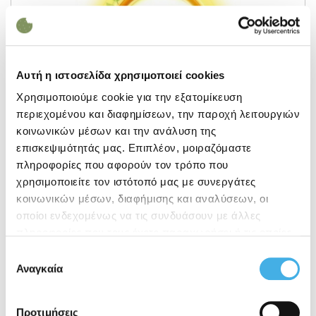
Αυτή η ιστοσελίδα χρησιμοποιεί cookies
Χρησιμοποιούμε cookie για την εξατομίκευση
περιεχομένου και διαφημίσεων, την παροχή λειτουργιών
COPPER PLUS SPRAY
κοινωνικών μέσων και την ανάλυση της
επισκεψιμότητάς μας. Επιπλέον, μοιραζόμαστε
πληροφορίες που αφορούν τον τρόπο που
ΠΕΡΙΓΡΑΦΗ
χρησιμοποιείτε τον ιστότοπό μας με συνεργάτες
Ετοιμόχρηστο προϊόν με προστατευτική
κοινωνικών μέσων, διαφήμισης και αναλύσεων, οι
και θεραπευτική δράση στα φυτά.
οποίοι ενδεχομένως να τις συνδυάσουν με άλλες
πληροφορίες που τους έχετε παραχωρήσει ή τις οποίες
έχουν συλλέξει σε σχέση με την από μέρους σας χρήση
Επιλογή
ΕΓΓΥΗΜΕΝΗ ΣΥΝΘΕΣΗ
των υπηρεσιών τους.
Αναγκαία
συγκατάθεσης
Οξυχλωριούχος Χαλκός: 0.05%
Προτιμήσεις