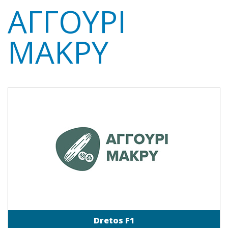
ΑΓΓΟΎΡΙ
ΜΑΚΡΎ
Dretos F1