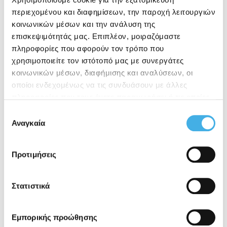
περιεχομένου και διαφημίσεων, την παροχή λειτουργιών
κοινωνικών μέσων και την ανάλυση της
επισκεψιμότητάς μας. Επιπλέον, μοιραζόμαστε
ΠΕΡΙΣΣΌΤΕΡΑ …
πληροφορίες που αφορούν τον τρόπο που
χρησιμοποιείτε τον ιστότοπό μας με συνεργάτες
κοινωνικών μέσων, διαφήμισης και αναλύσεων, οι
οποίοι ενδεχομένως να τις συνδυάσουν με άλλες
πληροφορίες που τους έχετε παραχωρήσει ή τις οποίες
ΠΡΟΓΝΩΣΗ
έχουν συλλέξει σε σχέση με την από μέρους σας χρήση
Επιλογή
των υπηρεσιών τους.
Αναγκαία
συγκατάθεσης
ΚΑΙΡΟΥ
Προτιμήσεις
Στατιστικά
Εμπορικής προώθησης